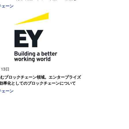
観する
チェーン
月13日
組むブロックチェーン領域。エンタープライズ
効率化としてのブロックチェーンについて
チェーン