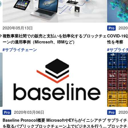
2020年05月13日
202
Pro
ク
複数事業社間での販売と支払いを効率化するブロックチェ
COVID
ーンの適用事例（Microsoft、IBMなど）
性を考察
#
サプライチェーン
#
サプライ
2020年03月06日
202
Pro
Pro
ワ
Baseline Protocol概要 MicrosoftやEYらがイニシアチブ
サプライチ
を取るパブリックブロックチェーン上でビジネスを行うた
ブロックチ