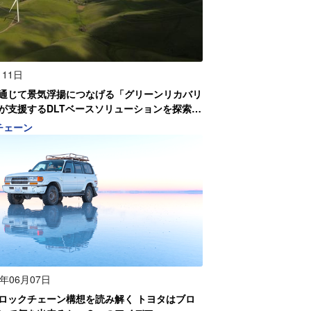
月11日
通じて景気浮揚につなげる「グリーンリカバリ
が支援するDLTベースソリューションを探索す
een Chain Initiative」の可能性
チェーン
0年06月07日
ロックチェーン構想を読み解く トヨタはブロ