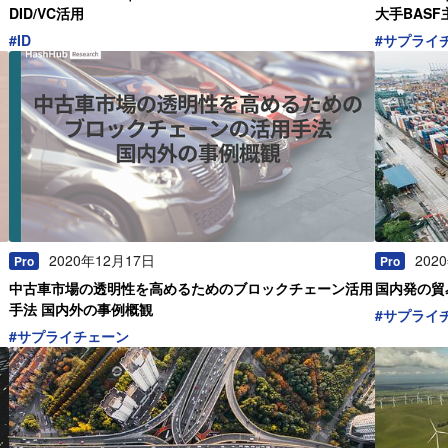
DID/VC活用
大手BAS
#
ID
#
サプライ
2020年12月17日
202
Pro
Pro
中古車市場の透明性を高めるためのブロックチェーン活用
国内発の貿易
手法 国内外の事例概観
#
サプライ
#
サプライチェーン