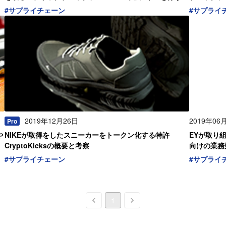
めのフレームワーク
業界別に概
#
サプライチェーン
#
サプライ
2019年12月26日
2019年06
Pro
や
NIKEが取得をしたスニーカーをトークン化する特許
EYが取り
CryptoKicksの概要と考察
向けの業務
#
サプライチェーン
#
サプライ
1