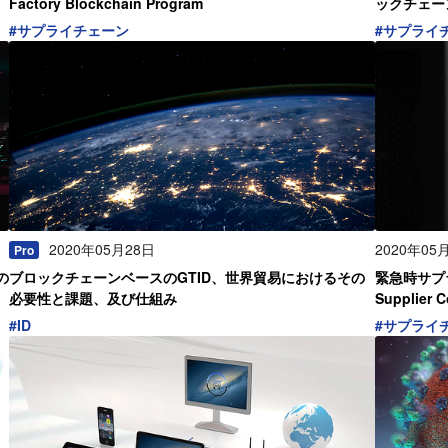
Factory Blockchain Program
ックチェー
#
サプライチェーン
#
サプライ
2020年05月28日
2020年05
Pro
の
ブロックチェーンベースのGTID、世界貿易におけるその
緊急時サプラ
必要性と課題、及び仕組み
Supplier 
#
ID
#
サプライ