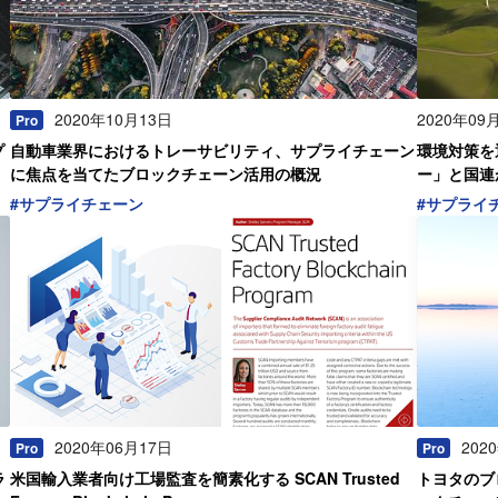
2020年10月13日
2020年09
Pro
プ
自動車業界におけるトレーサビリティ、サプライチェーン
環境対策を
注
に焦点を当てたブロックチェーン活用の概況
ー」と国連
る「The Gr
#
サプライチェーン
#
サプライ
2020年06月17日
202
Pro
Pro
ラ
米国輸入業者向け工場監査を簡素化する SCAN Trusted
トヨタのブ