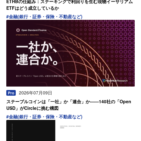
ETHBの仕組み：ステーキングで利回りを生む現物イーサリアム
ETFはどう成立しているか
#
金融(銀行・証券・保険・不動産など)
2026年07月09日
Pro
ステーブルコインは「一社」か「連合」か——140社の「Open
USD」がCircleに挑む構図
#
金融(銀行・証券・保険・不動産など)