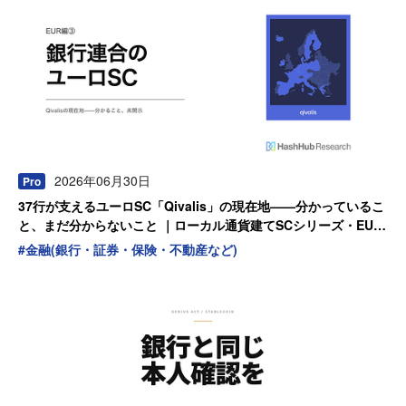
2026年06月30日
Pro
37行が支えるユーロSC「Qivalis」の現在地——分かっているこ
と、まだ分からないこと ｜ローカル通貨建てSCシリーズ・EUR
編 第3弾
#
金融(銀行・証券・保険・不動産など)