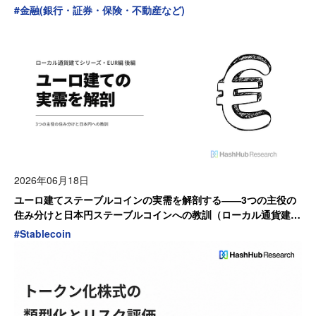
#
金融(銀行・証券・保険・不動産など)
2026年06月18日
ユーロ建てステーブルコインの実需を解剖する――3つの主役の
住み分けと日本円ステーブルコインへの教訓（ローカル通貨建て
シリーズ・EUR編 後編）
#
Stablecoin