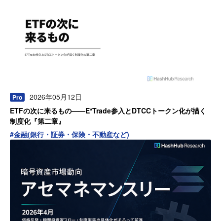
2026年05月12日
Pro
ETFの次に来るもの——E*Trade参入とDTCCトークン化が描く
制度化『第二章』
#
金融(銀行・証券・保険・不動産など)