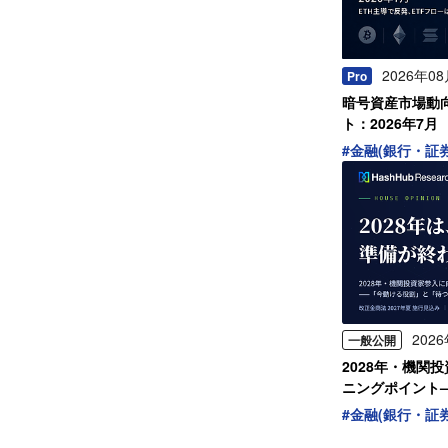
2026年0
Pro
暗号資産市場動
ト：2026年7月
#
金融(銀行・証
202
一般公開
2028年・機関
ニングポイント
割」
#
金融(銀行・証