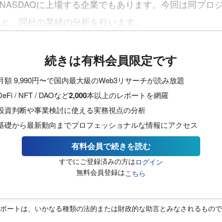
reはNASDAQに上場する企業でもあります。今回は同プロ
みと、同社の業績の分析を行います。
続きは有料会員限定です
月額 9,990円〜で国内最大級のWeb3リサーチが読み放題
DeFi / NFT / DAOなど
2,000
本以上のレポートを網羅
投資判断や事業検討に使える実務視点の分析
基礎から最新動向までプロフェッショナルな情報にアクセス
有料会員で続きを読む
すでにご登録済みの方は
ログイン
無料会員登録は
こちら
レポートは、いかなる種類の法的または財政的な助言とみなされるもの