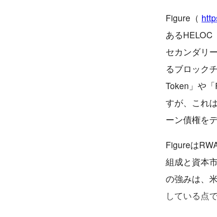
Figure（
htt
あるHELOC（
セカンダリ
るブロックチ
Token」
すが、これは
ーン債権を
Figure
組成と資本市
の強みは、
している点