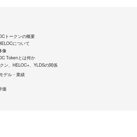
ELOCトークンの概要
ELOCについて
全体像
ELOC Tokenとは何か
ークン、HELOC+、YLDSの関係
事業モデル・業績
の評価