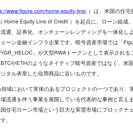
ps://www.figure.com/home-equity-line/
）は、米国の住宅
 Home Equity Line of Credit ）を起点に、ローン
ー流通、証券化、オンチェーンレンディングを一体化し
ェーン金融インフラ企業です。暗号資産市場では「Figure
や「FIGR_HELOC」が大型RWAトークンとして表示され
BTCやETHのようなネイティブ暗号資産ではなく、米
デジタル表章した信用商品に近いものです。
はRWA領域において実体のあるプロジェクトの一つであり、
場流通を伴う事業を展開している代表的な事例と言えます。
米国住宅ローン市場という巨大な実需市場にブロックチ
です。