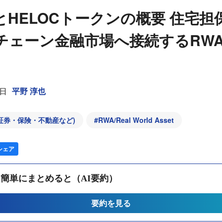
reとHELOCトークンの概要 住宅
チェーン金融市場へ接続するRW
4日
平野 淳也
証券・保険・不動産など)
#
RWA/Real World Asset
シェア
簡単にまとめると（AI要約）
要約を見る