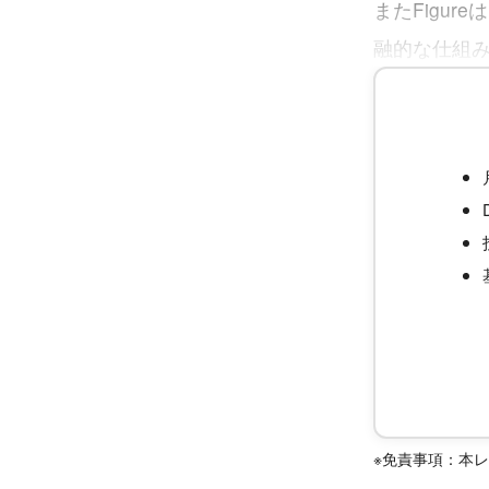
またFigu
融的な仕組
※免責事項：本