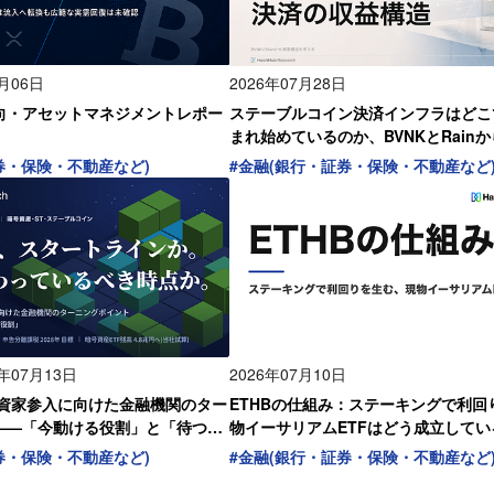
8月06日
2026年07月28日
向・アセットマネジメントレポー
ステーブルコイン決済インフラはどこ
まれ始めているのか、BVNKとRain
を考える
券・保険・不動産など)
#
金融(銀行・証券・保険・不動産など
6年07月13日
2026年07月10日
投資家参入に向けた金融機関のター
ETHBの仕組み：ステーキングで利回
——「今動ける役割」と「待つ役
物イーサリアムETFはどう成立してい
券・保険・不動産など)
#
金融(銀行・証券・保険・不動産など