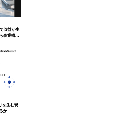
で収益が生
から事業構造
)
りを生む現
るか
)