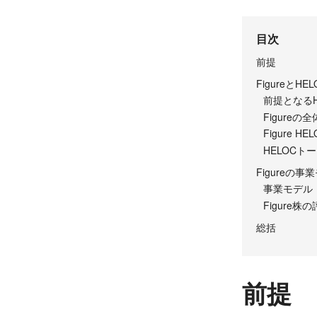
目次
前提
FigureとH
前提となるH
Figureの
Figure H
HELOCト
Figureの
事業モデル
Figure株
総括
前提