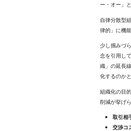
ー・オー」
自律分散型組
律的」に機
少し掴みづ
念を引用して
織」の延長
化するのか
組織化の目
削減が挙げ
取引相
交渉コ