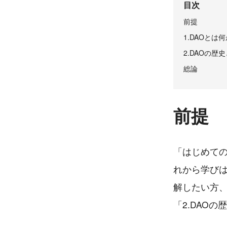
目次
前提
1.DAOとは
2.DAOの
総論
前提
「はじめての
れから学び
解したい方、
「2.DAO