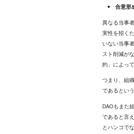
合意形
異なる当事
実性を招く
いない当事
スト削減が
約」によっ
つまり、組
であるとい
DAOもまた
であると言
とハンコで