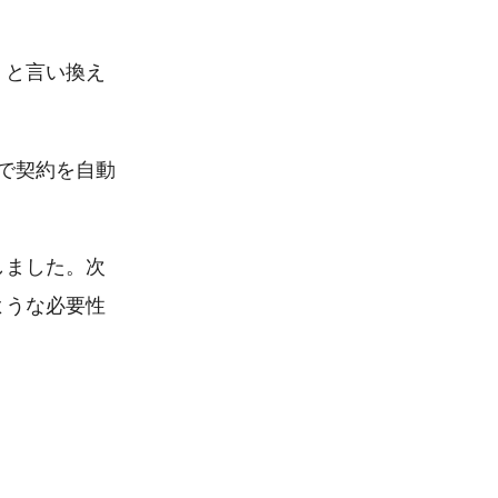
」
と言い換え
で契約を自動
しました。次
ような必要性