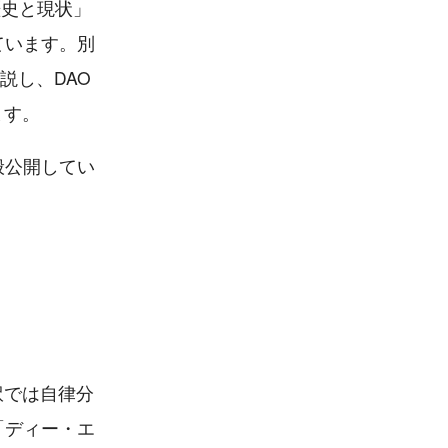
歴史と現状」
ています。別
説し、DAO
ます。
般公開してい
り、邦訳では自律分
「ディー・エ