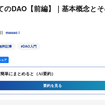
てのDAO【前編】｜基本概念と
2日
masao i
無料記事
#
DAO入門
シェア
簡単にまとめると（AI要約）
要約を見る