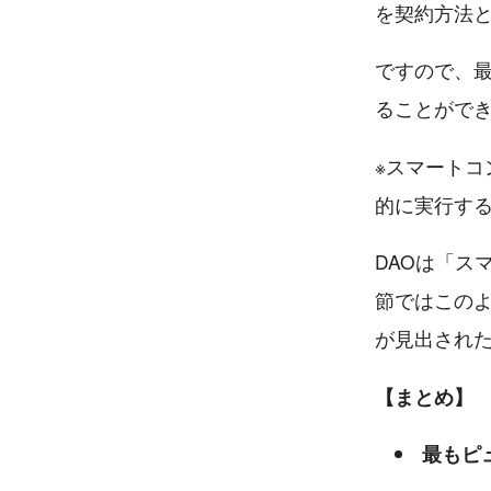
を契約方法
ですので、最
ることがで
※スマート
的に実行す
DAOは「ス
節ではこのよ
が見出され
【まとめ】
最もピ