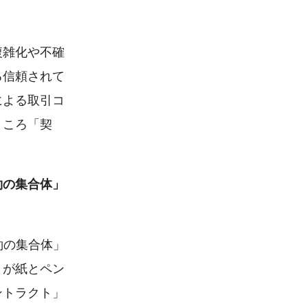
複雑化や不確
る信頼されて
による取引コ
ところ「契
約の集合体」
約の集合体」
」が紙とペン
ントラクト」