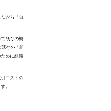
しながら「自
いて既存の概
ば既存の「組
のために組織
取引コストの
ます。