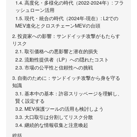
1.4. 高度化・多様化の時代（2022-2024年）: フラ
ッシュローン活用
1.5. 現代・統合の時代（2024年-現在）: L2での
MEV進化とクロスチェーンMEVの台頭
2. 投資家への影響：サンドイッチ攻撃がもたらす
リスク
2.1. 取引価格への悪影響と潜在的損失
2.2. 流動性提供者（LP）への隠れたコスト
2.3. 市場の公平性と信頼性への挑戦
3. 自衛のために：サンドイッチ攻撃から身を守る
知識
3.1. 基本中の基本：許容スリッページを理解し、
賢く設定する
3.2. MEV保護ツールの活用も検討しよう
3.3. 大口取引は分割してリスク分散
3.4. 継続的な情報収集と注意喚起
総括