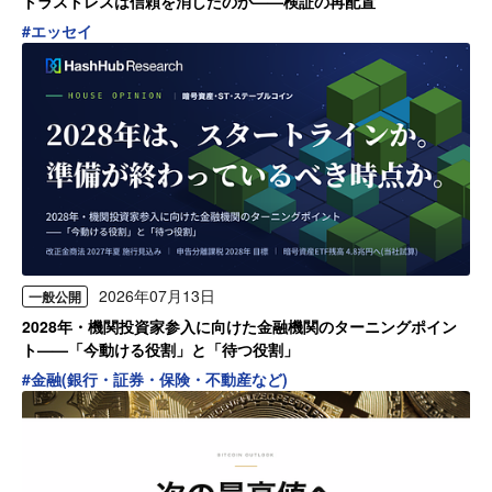
トラストレスは信頼を消したのか——検証の再配置
#
エッセイ
2026年07月13日
一般公開
2028年・機関投資家参入に向けた金融機関のターニングポイン
ト——「今動ける役割」と「待つ役割」
#
金融(銀行・証券・保険・不動産など)