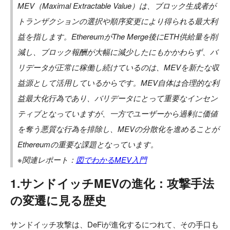
MEV（Maximal Extractable Value）は、ブロック生成者が
トランザクションの選択や順序変更により得られる最大利
益を指します。EthereumがThe Merge後にETH供給量を削
減し、ブロック報酬が大幅に減少したにもかかわらず、バ
リデータが正常に稼働し続けているのは、MEVを新たな収
益源として活用しているからです。MEV自体は合理的な利
益最大化行為であり、バリデータにとって重要なインセン
ティブとなっていますが、一方でユーザーから過剰に価値
を奪う悪質な行為を排除し、MEVの分散化を進めることが
Ethereumの重要な課題となっています。
※関連レポート：
図でわかるMEV入門
1.サンドイッチMEVの進化：攻撃手法
の変遷に見る歴史
サンドイッチ攻撃は、DeFiが進化するにつれて、その手口も