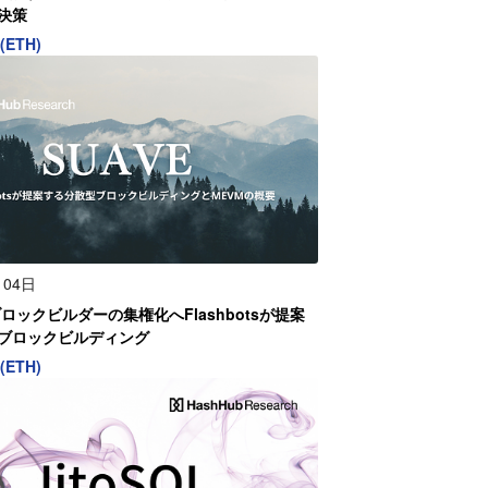
決策
(ETH)
月04日
ブロックビルダーの集権化へFlashbotsが提案
ブロックビルディング
(ETH)