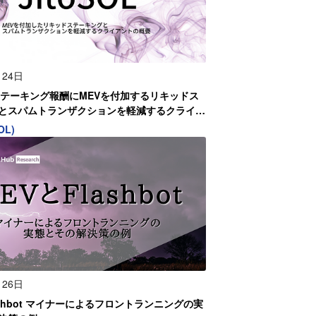
月24日
L ステーキング報酬にMEVを付加するリキッドス
とスパムトランザクションを軽減するクライア
OL)
月26日
ashbot マイナーによるフロントランニングの実