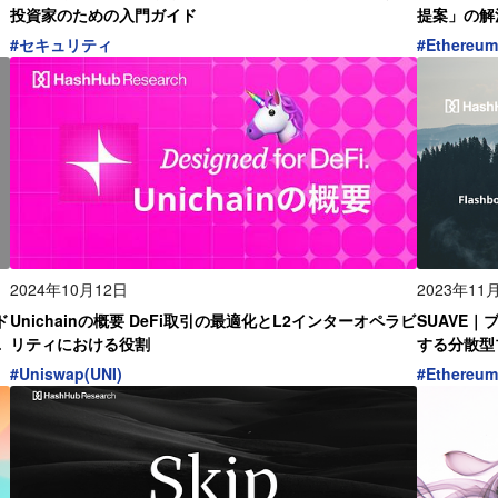
投資家のための入門ガイド
提案」の解
#
セキュリティ
#
Ethereum
2024年10月12日
2023年11
ド
Unichainの概要 DeFi取引の最適化とL2インターオペラビ
SUAVE｜
を
リティにおける役割
する分散型
#
Uniswap(UNI)
#
Ethereum