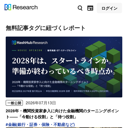
ログイン
無料記事
タグに紐づくレポート
2026年07月13日
一般公開
2028年・機関投資家参入に向けた金融機関のターニングポイン
ト——「今動ける役割」と「待つ役割」
#
金融(銀行・証券・保険・不動産など)