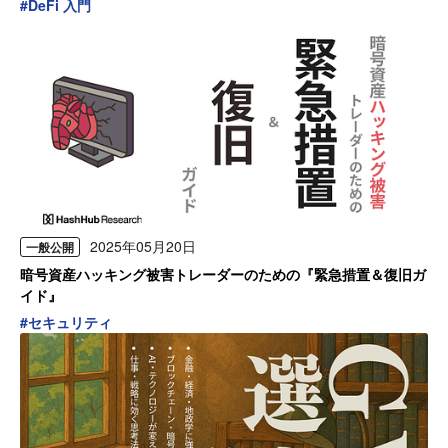
#
DeFi 入門
2025年05月20日
一般公開
暗号資産ハッキング被害トレーダーのための『緊急措置＆復旧ガ
イド』
#
セキュリティ