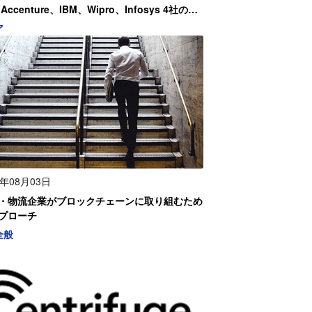
ccenture、IBM、Wipro、Infosys 4社の注
20年度】
ア
0年08月03日
・物流企業がブロックチェーンに取り組むため
プローチ
全般