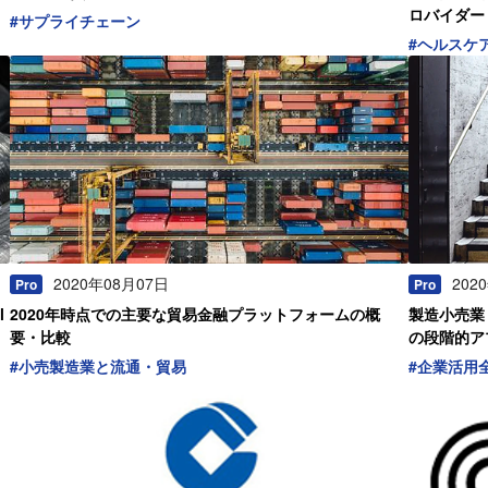
ロバイダー A
#
サプライチェーン
力領域【20
#
ヘルスケ
2020年08月07日
202
Pro
Pro
l
2020年時点での主要な貿易金融プラットフォームの概
製造小売業
要・比較
の段階的ア
#
小売製造業と流通・貿易
#
企業活用