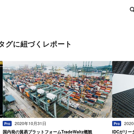
タグに紐づくレポート
2020年10月31日
202
Pro
Pro
国内発の貿易プラットフォームTradeWaltz概観
IDCがリ