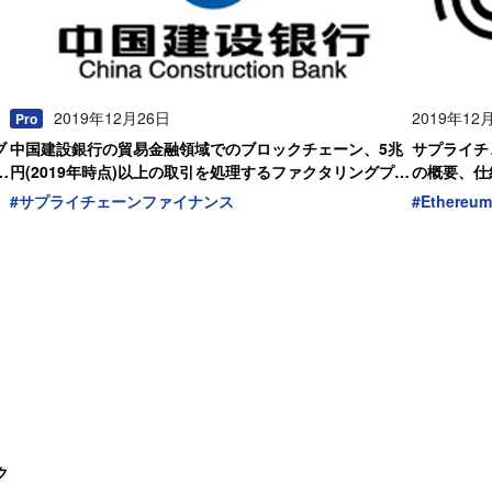
2019年12月26日
2019年12
Pro
ブ
中国建設銀行の貿易金融領域でのブロックチェーン、5兆
サプライチェ
た
円(2019年時点)以上の取引を処理するファクタリングプラ
の概要、仕
ットフォームの概要・考察
#
サプライチェーンファイナンス
#
Ethereum
ク