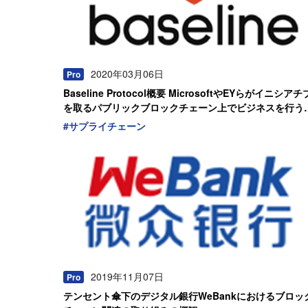
2020年03月06日
Pro
Baseline Protocol概要 MicrosoftやEYらがイニシアチ
を取るパブリックブロックチェーン上でビジネスを行う
めのフレームワーク
#
サプライチェーン
2019年11月07日
Pro
テンセント傘下のデジタル銀行WeBankにおけるブロッ