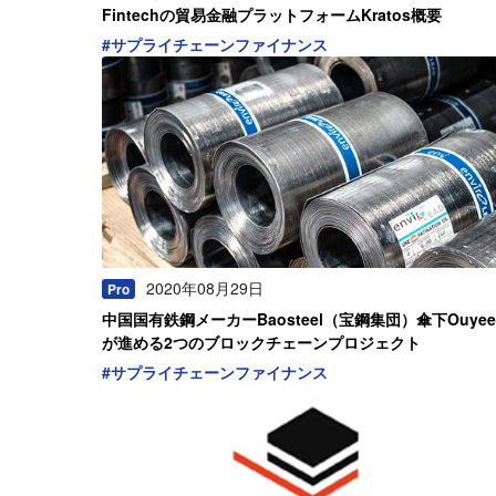
Fintechの貿易金融プラットフォームKratos概要
#
サプライチェーンファイナンス
2020年08月29日
Pro
中国国有鉄鋼メーカーBaosteel（宝鋼集団）傘下Ouyee
が進める2つのブロックチェーンプロジェクト
#
サプライチェーンファイナンス