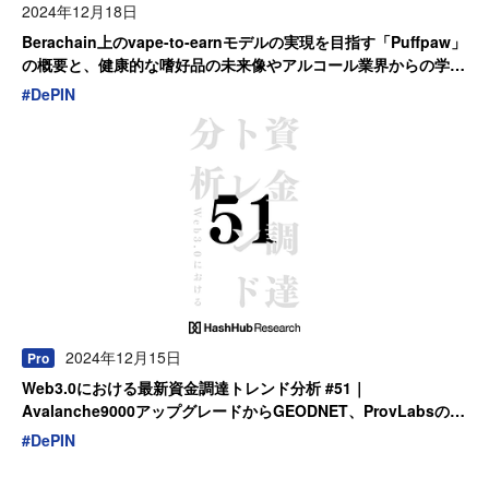
2024年12月18日
Berachain上のvape-to-earnモデルの実現を目指す「Puffpaw」
の概要と、健康的な嗜好品の未来像やアルコール業界からの学び
について考察
#
DePIN
2024年12月15日
Pro
Web3.0における最新資金調達トレンド分析 #51｜
Avalanche9000アップグレードからGEODNET、ProvLabsの戦
略的投資…etc
#
DePIN