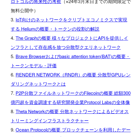
ロトコルの将来性の考察
（※24年3月末日までの期間限定で
無料公開中）
IoT向けのネットワークをクリプトエコノミクスで実現
する Heliumの概要・トークンの役割の解説
The Graphの概要 様々なプロジェクトにAPIを提供しイ
ンフラとして存在感を放つ分散型クエリネットワーク
Brave Browserおよびbasic attention token(BAT)の概要・
トークンモデル・評価
RENDER NETWORK（RNDR）の概要 分散型GPUレン
ダリングネットワークとは
P2P分散ファイルネットワークのFilecoinの概要 総額300
億円超を資金調達する研究開発企業Protocol Labsの全体像
Theta Networkの概要 分散ネットワークによるビデオス
トリーミングインフラストラクチャー
Ocean Protocolの概要 ブロックチェーンを利用したデー