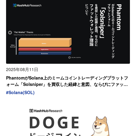
2025年08月11日
PhantomがSolana上のミームコイントレーディングプラットフ
ォーム「Solsniper」を買収した経緯と意図、ならびにファット
ウォレット理論について
#
Solana(SOL)