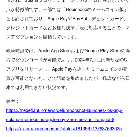
点が特徴的です。一部では「Robinhoodのミームコイン版」
とも評されており、Apple PayやPayPal、デビットカード、
クレジットカードなど多様な決済手段に対応することで、マ
スアダプションを目指しています。
執筆時点では、Apple App StoreおよびGoogle Play Storeの両
方でダウンロードが可能であり、2024年7月には新たなiOS
アプリをリリースし、Apple Payを通じたミームコインの売
買が可能となったことで話題を集めましたが、残念ながら日
本では利用できない状況です。
参考：
https://thedefiant.io/news/defi/moonshot-launches-ios-app-
solana-memecoins-apple-pay-zero-fees-until-august-8
https://x.com/usemoonshot/status/1813967137687663025