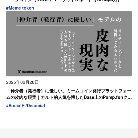
#
Meme token
2025年02月28日
「仲介者（発行者）に優しい」ミームコイン発行プラットフォー
ムの皮肉な現実｜カルト的人気を博したBase上のPump.funクロ
ーンのイマ
#
SocialFi/Desocial