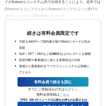
ドがSolanaエコシステム内で台頭することにより、近年では
EthereumエコシステムからSolanaエコシステムへと移行す
るプロジェクトが増加傾向にあります。
続きは有料会員限定です
月額 9,990円〜で国内最大級のWeb3リサーチが読み
放題
DeFi / NFT / DAOなど
2,000
本以上のレポートを網羅
投資判断や事業検討に使える実務視点の分析
基礎から最新動向までプロフェッショナルな情報に
アクセス
有料会員で続きを読む
すでにご登録済みの方は
ログイン
無料会員登録は
こちら
【PR】 SBI VCトレードの口座をお持ちのお客さまは