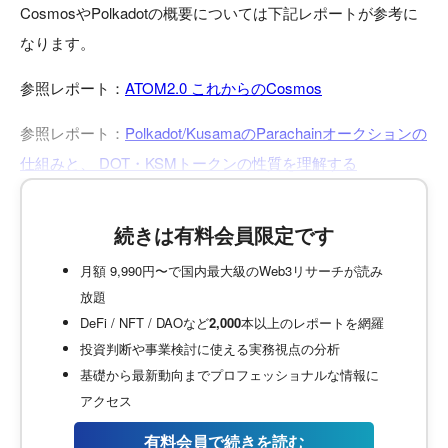
CosmosやPolkadotの概要については下記レポートが参考に
なります。
参照レポート：
ATOM2.0 これからのCosmos
参照レポート：
Polkadot/KusamaのParachainオークションの
仕組みと、 DOT・KSMトークンの性質を理解する
続きは有料会員限定です
月額 9,990円〜で国内最大級のWeb3リサーチが読み
放題
DeFi / NFT / DAOなど
2,000
本以上のレポートを網羅
投資判断や事業検討に使える実務視点の分析
基礎から最新動向までプロフェッショナルな情報に
アクセス
有料会員で続きを読む