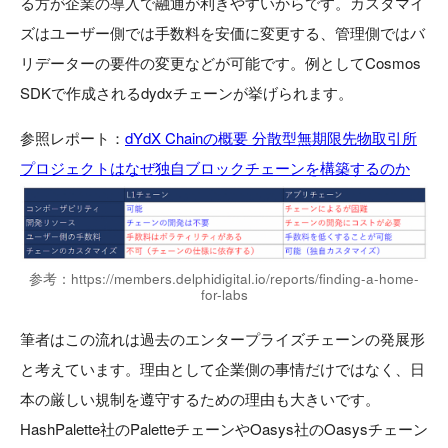
る方が企業の導入で融通が利きやすいからです。カスタマイ
ズはユーザー側では手数料を安価に変更する、管理側ではバ
リデーターの要件の変更などが可能です。例としてCosmos
SDKで作成されるdydxチェーンが挙げられます。
参照レポート：
dYdX Chainの概要 分散型無期限先物取引所
プロジェクトはなぜ独自ブロックチェーンを構築するのか
参考：https://members.delphidigital.io/reports/finding-a-home-
for-labs
筆者はこの流れは過去のエンタープライズチェーンの発展形
と考えています。理由として企業側の事情だけではなく、日
本の厳しい規制を遵守するための理由も大きいです。
HashPalette社のPaletteチェーンやOasys社のOasysチェーン