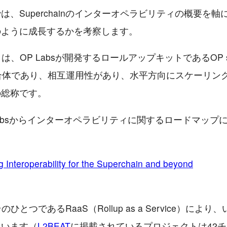
は、Superchainのインターオペラビリティの概要を軸
のように成長するかを考察します。
ainとは、OP Labsが開発するロールアップキットであるOP s
合体であり、相互運用性があり、水平方向にスケーリン
の総称です。
Labsからインターオペラビリティに関するロードマップ
。
g Interoperability for the Superchain and beyond
もそのひとつであるRaaS（Rollup as a Service）によ
ています（
L2BEAT
に掲載されているプロジェクトは42