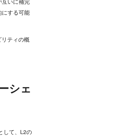
が互いに補完
的にする可能
ラビリティの概
ューシェ
ンとして、L2の