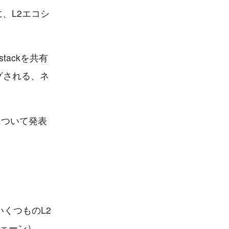
に、L2エコシ
tackを共有
グされる、ネ
について発表
り、いくつものL2
チェーン）。