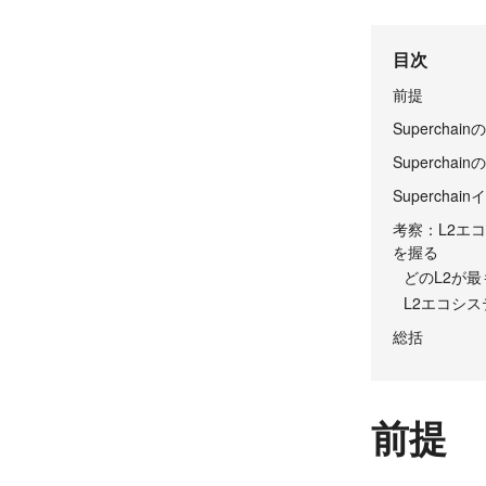
目次
前提
Superch
Superch
Superch
考察：L2エ
を握る
どのL2が
L2エコシ
総括
前提