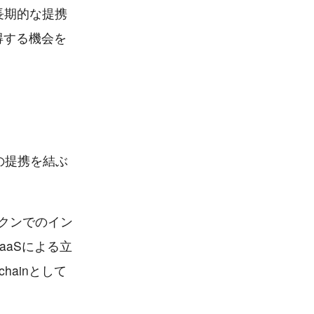
長期的な提携
得する機会を
との提携を結ぶ
ークンでのイン
aSによる立
hainとして