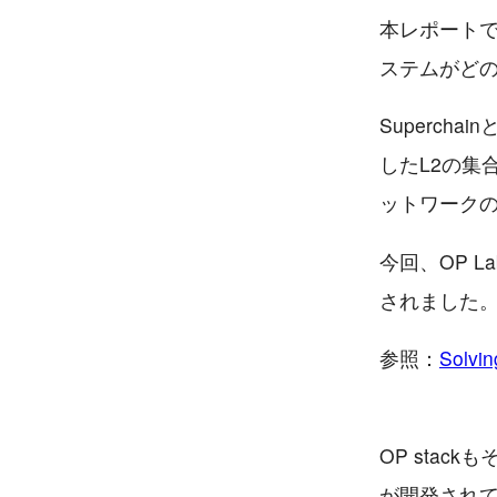
本レポートで
ステムがど
Superch
したL2の集
ットワーク
今回、OP 
されました
参照：
Solvin
OP stack
が開発され