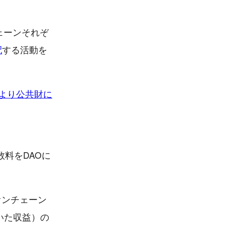
クチェーンそれぞ
配
する活動を
により公共財に
数料をDAOに
オンチェーン
いた収益）の