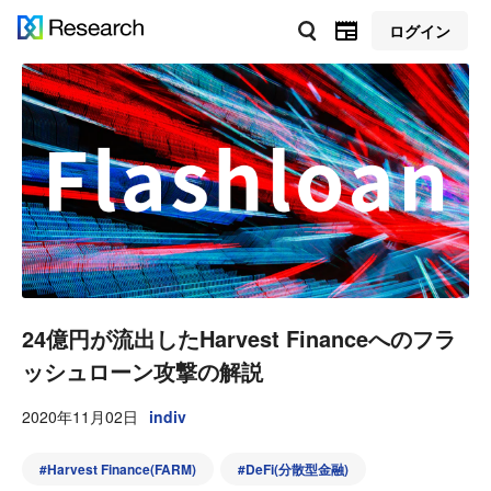
ログイン
24億円が流出したHarvest Financeへのフラ
ッシュローン攻撃の解説
2020年11月02日
indiv
#
Harvest Finance(FARM)
#
DeFi(分散型金融)