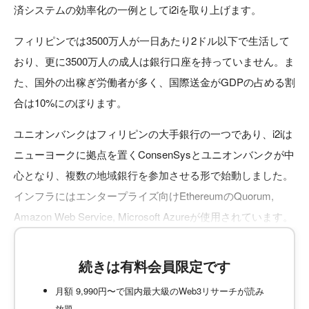
済システムの効率化の一例としてi2iを取り上げます。
フィリピンでは3500万人が一日あたり2ドル以下で生活して
おり、更に3500万人の成人は銀行口座を持っていません。ま
た、国外の出稼ぎ労働者が多く、国際送金がGDPの占める割
合は10%にのぼります。
ユニオンバンクはフィリピンの大手銀行の一つであり、i2iは
ニューヨークに拠点を置くConsenSysとユニオンバンクが中
心となり、複数の地域銀行を参加させる形で始動しました。
インフラにはエンタープライズ向けEthereumのQuorum,
Amazon Web Service, Microsoft Azureが使用されています。
続きは有料会員限定です
月額 9,990円〜で国内最大級のWeb3リサーチが読み
放題