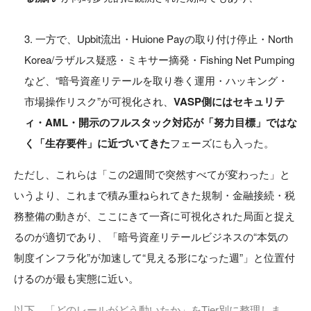
一方で、Upbit流出・Huione Payの取り付け停止・North
Korea/ラザルス疑惑・ミキサー摘発・Fishing Net Pumping
など、“暗号資産リテールを取り巻く運用・ハッキング・
市場操作リスク”が可視化され、
VASP側にはセキュリテ
ィ・AML・開示のフルスタック対応が「努力目標」ではな
く「生存要件」に近づいてきた
フェーズにも入った。
ただし、これらは「この2週間で突然すべてが変わった」と
いうより、これまで積み重ねられてきた規制・金融接続・税
務整備の動きが、ここにきて一斉に可視化された局面と捉え
るのが適切であり、「暗号資産リテールビジネスの“本気の
制度インフラ化”が加速して“見える形になった週”」と位置付
けるのが最も実態に近い。
以下、「どのレールがどう動いたか」をTier別に整理しま