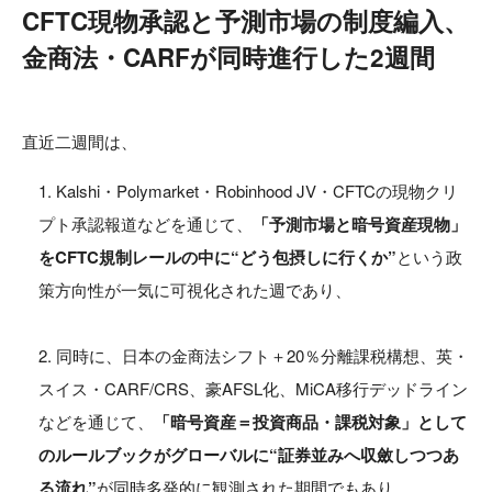
CFTC現物承認と予測市場の制度編入、
金商法・CARFが同時進行した2週間
直近二週間は、
Kalshi・Polymarket・Robinhood JV・CFTCの現物クリ
プト承認報道などを通じて、
「予測市場と暗号資産現物」
をCFTC規制レールの中に“どう包摂しに行くか”
という政
策方向性が一気に可視化された週であり、
同時に、日本の金商法シフト＋20％分離課税構想、英・
スイス・CARF/CRS、豪AFSL化、MiCA移行デッドライン
などを通じて、
「暗号資産＝投資商品・課税対象」として
のルールブックがグローバルに“証券並みへ収斂しつつあ
る流れ”
が同時多発的に観測された期間でもあり、