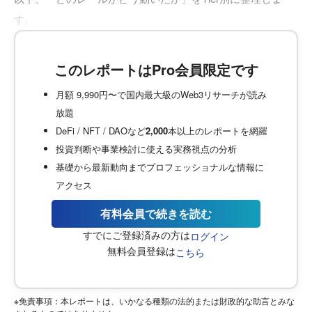
す。
このレポートはPro会員限定です
月額 9,990円〜で国内最大級のWeb3リサーチが読み
放題
DeFi / NFT / DAOなど
2,000
本以上のレポートを網羅
投資判断や事業検討に使える実務視点の分析
基礎から最新動向までプロフェッショナルな情報に
アクセス
有料会員で続きを読む
すでにご登録済みの方は
ログイン
無料会員登録は
こちら
※免責事項：本レポートは、いかなる種類の法的または財政的な助言とみな