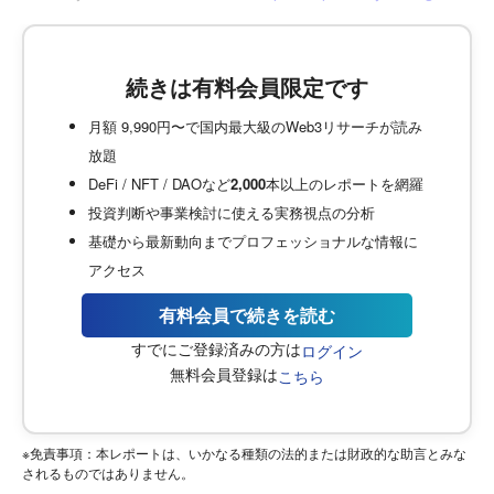
続きは有料会員限定です
月額 9,990円〜で国内最大級のWeb3リサーチが読み
放題
DeFi / NFT / DAOなど
2,000
本以上のレポートを網羅
投資判断や事業検討に使える実務視点の分析
基礎から最新動向までプロフェッショナルな情報に
アクセス
有料会員で続きを読む
すでにご登録済みの方は
ログイン
無料会員登録は
こちら
※免責事項：本レポートは、いかなる種類の法的または財政的な助言とみな
されるものではありません。