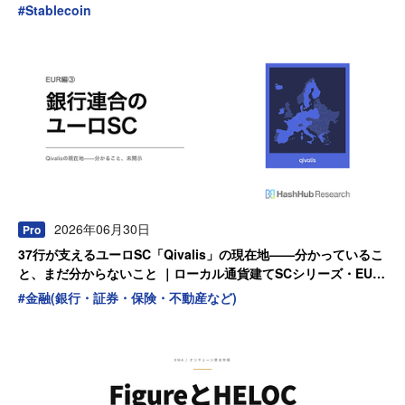
#
Stablecoin
2026年06月30日
Pro
37行が支えるユーロSC「Qivalis」の現在地——分かっているこ
と、まだ分からないこと ｜ローカル通貨建てSCシリーズ・EUR
編 第3弾
#
金融(銀行・証券・保険・不動産など)