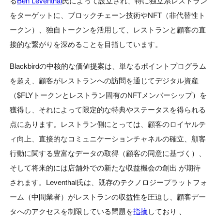
る
Ben Leventhal
氏によって設立され、特に独立系レストラン
をターゲットに、ブロックチェーン技術やNFT（非代替性ト
ークン）、独自トークンを活用して、レストランと顧客の直
接的な繋がりを深めることを目指しています。
Blackbirdの中核的な価値提案は、単なるポイントプログラム
を超え、顧客がレストランへの訪問を通じてデジタル資産
（$FLYトークンとレストラン固有のNFTメンバーシップ）を
獲得し、それによって限定的な特典やステータスを得られる
点にあります。レストラン側にとっては、顧客のロイヤルテ
ィ向上、直接的なコミュニケーションチャネルの確立、顧客
行動に関する豊富なデータの取得（顧客の同意に基づく）、
そして将来的には店舗外での新たな収益機会の創出 が期待
されます。Leventhal氏は、既存のテクノロジープラットフォ
ーム（中間業者）がレストランの収益性を圧迫し、顧客デー
タへのアクセスを制限している問題を
指摘
しており 、