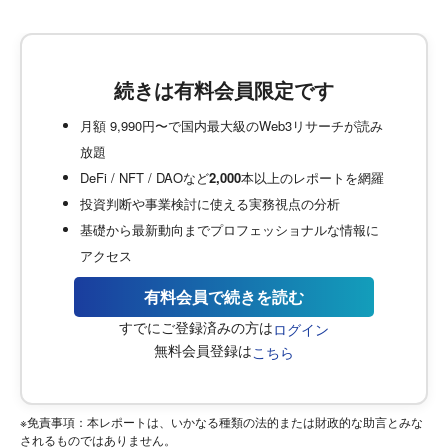
続きは有料会員限定です
月額 9,990円〜で国内最大級のWeb3リサーチが読み
放題
DeFi / NFT / DAOなど
2,000
本以上のレポートを網羅
投資判断や事業検討に使える実務視点の分析
基礎から最新動向までプロフェッショナルな情報に
アクセス
有料会員で続きを読む
すでにご登録済みの方は
ログイン
無料会員登録は
こちら
※免責事項：本レポートは、いかなる種類の法的または財政的な助言とみな
されるものではありません。