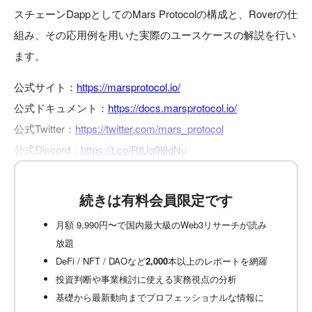
スチェーンDappとしてのMars Protocolの構成と、Roverの仕
組み、その応用例を用いた実際のユースケースの解説を行い
ます。
公式サイト：
https://marsprotocol.io/
公式ドキュメント：
https://docs.marsprotocol.io/
公式Twitter：
https://twitter.com/mars_protocol
公式Discord：
https://t.co/RIUq9l8dNu
続きは有料会員限定です
月額 9,990円〜で国内最大級のWeb3リサーチが読み
放題
DeFi / NFT / DAOなど
2,000
本以上のレポートを網羅
投資判断や事業検討に使える実務視点の分析
基礎から最新動向までプロフェッショナルな情報に