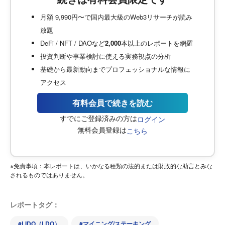
月額 9,990円〜で国内最大級のWeb3リサーチが読み
放題
DeFi / NFT / DAOなど
2,000
本以上のレポートを網羅
投資判断や事業検討に使える実務視点の分析
基礎から最新動向までプロフェッショナルな情報に
アクセス
有料会員で続きを読む
すでにご登録済みの方は
ログイン
無料会員登録は
こちら
※免責事項：本レポートは、いかなる種類の法的または財政的な助言とみな
されるものではありません。
レポートタグ：
#
LIDO（LDO）
#
マイニング/ステーキング