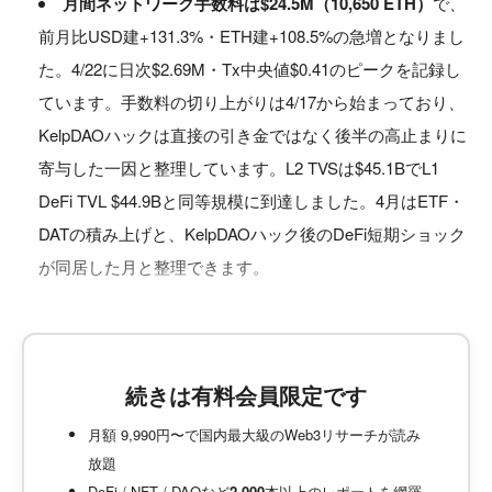
月間ネットワーク手数料は$24.5M（10,650 ETH）
で、
前月比USD建+131.3%・ETH建+108.5%の急増となりまし
た。4/22に日次$2.69M・Tx中央値$0.41のピークを記録し
ています。手数料の切り上がりは4/17から始まっており、
KelpDAOハックは直接の引き金ではなく後半の高止まりに
寄与した一因と整理しています。L2 TVSは$45.1BでL1
DeFi TVL $44.9Bと同等規模に到達しました。4月はETF・
DATの積み上げと、KelpDAOハック後のDeFi短期ショック
が同居した月と整理できます。
続きは有料会員限定です
月額 9,990円〜で国内最大級のWeb3リサーチが読み
放題
DeFi / NFT / DAOなど
2,000
本以上のレポートを網羅