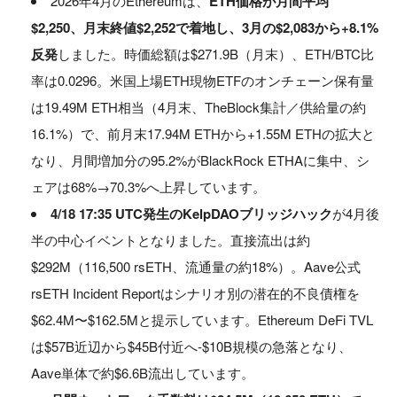
2026年4月のEthereumは、
ETH価格が月間平均
$2,250、月末終値$2,252で着地し、3月の$2,083から+8.1%
反発
しました。時価総額は$271.9B（月末）、ETH/BTC比
率は0.0296。米国上場ETH現物ETFのオンチェーン保有量
は19.49M ETH相当（4月末、TheBlock集計／供給量の約
16.1%）で、前月末17.94M ETHから+1.55M ETHの拡大と
なり、月間増加分の95.2%がBlackRock ETHAに集中、シ
ェアは68%→70.3%へ上昇しています。
4/18 17:35 UTC発生のKelpDAOブリッジハック
が4月後
半の中心イベントとなりました。直接流出は約
$292M（116,500 rsETH、流通量の約18%）。Aave公式
rsETH Incident Reportはシナリオ別の潜在的不良債権を
$62.4M〜$162.5Mと提示しています。Ethereum DeFi TVL
は$57B近辺から$45B付近へ-$10B規模の急落となり、
Aave単体で約$6.6B流出しています。