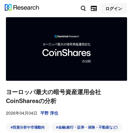
ログイン
ヨーロッパ最大の暗号資産運用会社
CoinSharesの分析
2026年04月04日
平野 淳也
#
投資分析や市場動向
#
金融(銀行・証券・保険・不動産など)