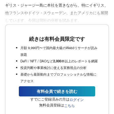
ギリス・ジャージー島に本社を置きながら、特にイギリス、
他フランスやドイツ・スウェーデン、またアメリカにも展開
しています。今回は同社の分析を試みます。
続きは有料会員限定です
月額 9,990円〜で国内最大級のWeb3リサーチが読み
放題
DeFi / NFT / DAOなど
2,000
本以上のレポートを網羅
投資判断や事業検討に使える実務視点の分析
基礎から最新動向までプロフェッショナルな情報に
アクセス
有料会員で続きを読む
すでにご登録済みの方は
ログイン
無料会員登録は
こちら