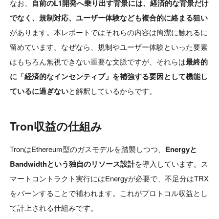
なお、
自前のL1開発へ乗り出す背景には、経済的な背景だけ
でなく、規制対応、ユーザー体験なども複合的に絡まる狙い
があります。本レポートではそれらの内容は簡潔に触れるに
留めています。なぜなら、規制やユーザー体験といった要素
はもちろん無視できない重要な文脈ですが、それらは
最終的
に「経済的なインセンティブ」を補強する要因として機能し
ているに過ぎない
と解釈しているからです。
Tron収益の仕組み
TronはEthereum型のガスモデルを踏襲しつつ、
Energyと
Bandwidthという独自のリソース設計
を導入しています。ス
マートコントラクト実行にはEnergyが必要で、不足分はTRX
をバーンすることで補われます。これがプロトコル収益とし
て計上される仕組みです。