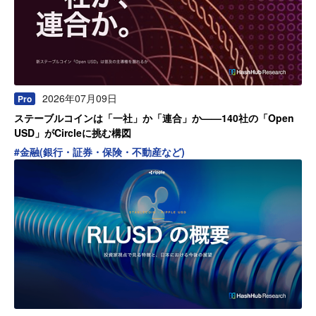
2026年07月09日
Pro
ステーブルコインは「一社」か「連合」か——140社の「Open
USD」がCircleに挑む構図
#
金融(銀行・証券・保険・不動産など)