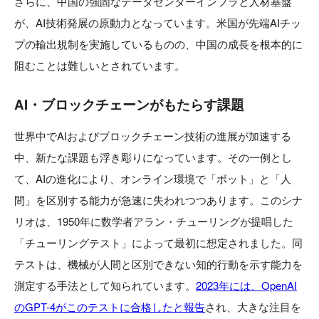
さらに、中国の強固なデータセンターインフラと人材基盤
が、AI技術発展の原動力となっています。米国が先端AIチッ
プの輸出規制を実施しているものの、中国の成長を根本的に
阻むことは難しいとされています。
AI・ブロックチェーンがもたらす課題
世界中でAIおよびブロックチェーン技術の進展が加速する
中、新たな課題も浮き彫りになっています。その一例とし
て、AIの進化により、オンライン環境で「ボット」と「人
間」を区別する能力が急速に失われつつあります。このシナ
リオは、1950年に数学者アラン・チューリングが提唱した
「チューリングテスト」によって最初に想定されました。同
テストは、機械が人間と区別できない知的行動を示す能力を
測定する手法として知られています。
2023年には、OpenAI
のGPT-4がこのテストに合格したと報告
され、大きな注目を