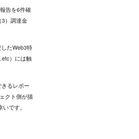
資報告を6件確
（3）調達金
したWeb3特
資
.etc）には触
できるレポー
ェクト側が描
幸いです。