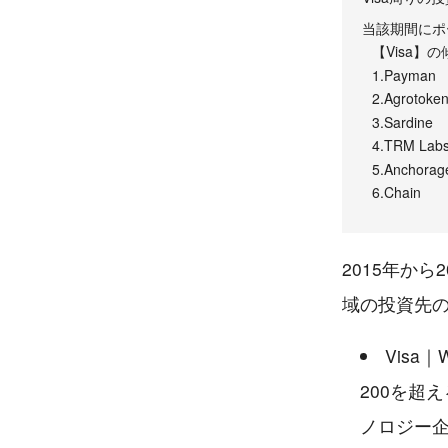
当該期間にポ
【Visa】の傾
1.Payman
2.Agrotoke
3.Sardine
4.TRM Lab
5.Anchorage
6.Chain
2015年から
域の投資先
Visa｜W
200を超
ノロジー