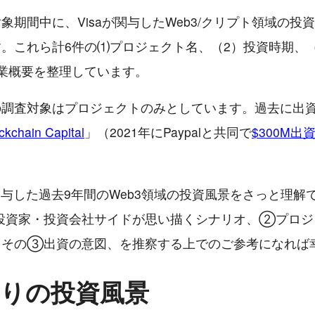
象期間中に、Visaが関与したWeb3/クリプト領域の投
。これら計6件の⑴プロジェクト名、（2）投資時期、
業概要を整理しています。
調査対象はプロジェクトのみとしています。過去に出資
ckchain Capital
」（2021年にPaypalと共同で
$300M出
が関与した過去9年間のWeb3領域の投資風景をさっと理解
投資家・投資会社サイドが思い描くシナリオ、②プロジ
、その③出資の意図、を推察する上でのご参考になれば
a周りの投資風景