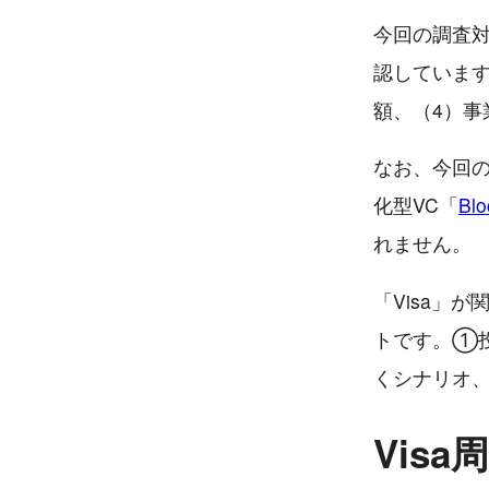
今回の調査対
認しています
額、（4）事
なお、今回の
化型VC「
Blo
れません。
「Visa」
トです。①
くシナリオ
Vis