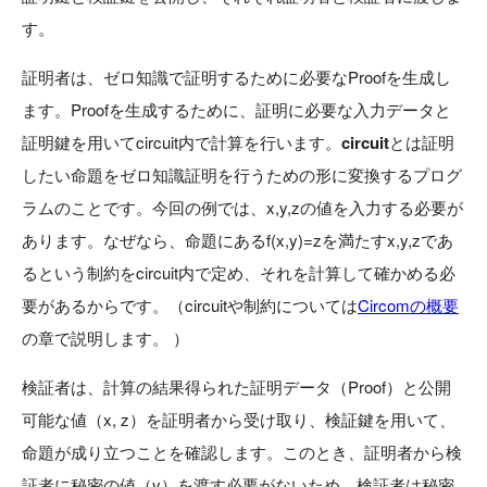
す。
証明者は、ゼロ知識で証明するために必要なProofを生成し
ます。Proofを生成するために、証明に必要な入力データと
証明鍵を用いてcircuit内で計算を行います。
circuit
とは証明
したい命題をゼロ知識証明を行うための形に変換するプログ
ラムのことです。今回の例では、x,y,zの値を入力する必要が
あります。なぜなら、命題にあるf(x,y)=zを満たすx,y,zであ
るという制約をcircuit内で定め、それを計算して確かめる必
要があるからです。（circuitや制約については
Circomの概要
の章で説明します。 ）
検証者は、計算の結果得られた証明データ（Proof）と公開
可能な値（x, z）を証明者から受け取り、検証鍵を用いて、
命題が成り立つことを確認します。このとき、証明者から検
証者に秘密の値（y）を渡す必要がないため、検証者は秘密