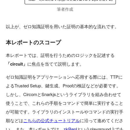
筆者作成
以上が、ゼロ知識証明を用いた証明の基本的な流れです。
本レポートのスコープ
本レポートでは、証明を行うためのロジックを記述する
「circuit」
に焦点を当てて説明します。
ゼロ知識証明をアプリケーションへ応用する際には、TTPに
よるTrusted Setup、鍵生成、Proofの検証などが必要です。
しかし、CircomとSnarkjsというライブラリを組み合わせて
使うことで、これらの手順をコマンドで簡単に実行すること
が可能です。ライブラリのインストールやコマンドの実行手
順などは
こちらの公式チュートリアル
に沿って進めてくださ
い。 また、本レポートでは、
zkRepl
というplayground上でも