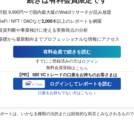
月額 9,990円〜で国内最大級のWeb3リサーチが読み放題
DeFi / NFT / DAOなど
2,000
本以上のレポートを網羅
投資判断や事業検討に使える実務視点の分析
基礎から最新動向までプロフェッショナルな情報にアクセス
有料会員で続きを読む
すでにご登録済みの方は
ログイン
無料会員登録は
こちら
【PR】 SBI VCトレードの口座をお持ちのお客さまは
ログインしてレポートを読む
口座をお持ちでない方はこちら >
レポートは、いかなる種類の法的または財政的な助言とみなされるもの