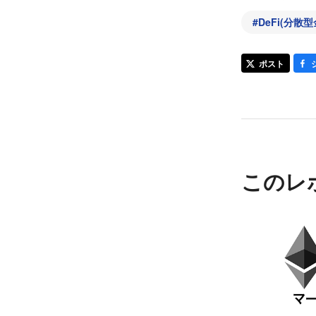
#
DeFi(分散型
ポスト
このレ