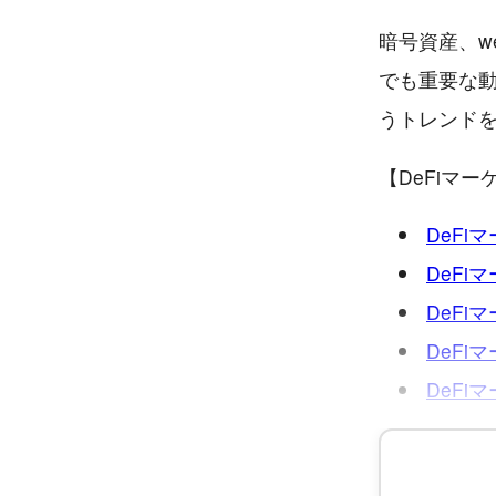
暗号資産、w
でも重要な
うトレンド
【DeFiマ
DeFi
DeFi
DeFi
DeFi
DeFi