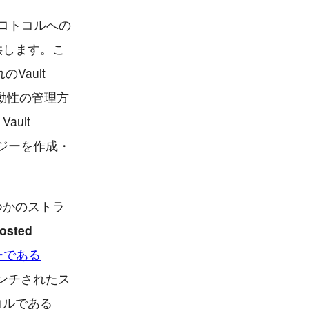
iプロトコルへの
供します。こ
Vault
動性の管理方
ult
ラテジーを作成・
つかのストラ
osted
ダーである
ンチされたス
コルである