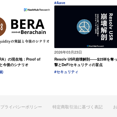
#
Aave
2026年03月23日
ERA）の現在地：Proof of
Resolv USR崩壊解剖——$25Mを
の実証と今後のシナリオ
撃とDeFiセキュリティの盲点
融)
#
セキュリティ
・プライバシーポリシー
特定商取引法に基づく表記