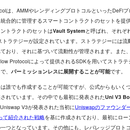
Protocolは、AMMやレンディングプロトコルといったDeF
を統合的に管理するスマートコントラクトのセットを提
コントラクトのセットは
Vault System
と呼ばれ、それぞれの
にはストラテジーが設定されています。ストラテジーには流
ており、それに基づいて流動性が管理されます。また、Va
Mellow Protocolによって提供されるSDKを用いてスト
とで、
パーミッションレスに展開することが可能
です。
ーは誰でも作成することが可能ですが、公式からもいく
供されています。その中でも最初に発表された
Uni V3 Bo
Uniswap V3が発表された当初に
Uniswapのファウン
によって紹介された戦略
を基に作成されており、最初にロー
の一つとなっています。その他にも、レバレッジプロト