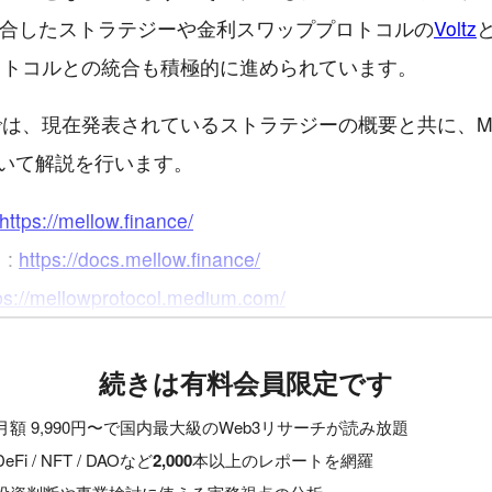
合したストラテジーや金利スワッププロトコルの
Voltz
ロトコルとの統合も積極的に進められています。
は、現在発表されているストラテジーの概要と共に、Mel
lについて解説を行います。
https://mellow.finance/
 :
https://docs.mellow.finance/
ps://mellowprotocol.medium.com/
続きは有料会員限定です
月額 9,990円〜で国内最大級のWeb3リサーチが読み放題
DeFi / NFT / DAOなど
2,000
本以上のレポートを網羅