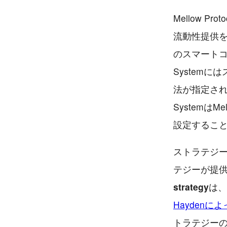
Mellow 
流動性提供
のスマート
System
法が指定され
Systemは
設定するこ
ストラテジ
テジーが提
strategy
は、
Hayden
トラテジー