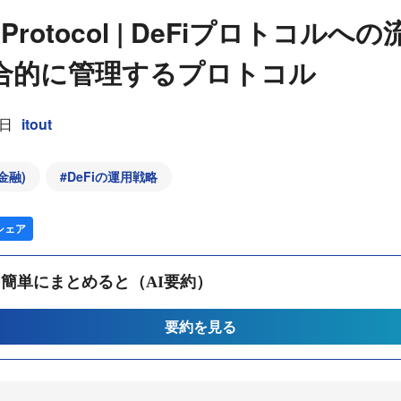
w Protocol | DeFiプロトコル
合的に管理するプロトコル
5日
itout
金融)
#
DeFiの運用戦略
シェア
簡単にまとめると（AI要約）
要約を見る