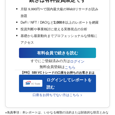
月額 9,990円〜で国内最大級のWeb3リサーチが読み
放題
DeFi / NFT / DAOなど
2,000
本以上のレポートを網羅
投資判断や事業検討に使える実務視点の分析
基礎から最新動向までプロフェッショナルな情報に
アクセス
有料会員で続きを読む
すでにご登録済みの方は
ログイン
無料会員登録は
こちら
【PR】 SBI VCトレードの口座をお持ちのお客さまは
ログインしてレポートを
読む
口座をお持ちでない方はこちら >
※免責事項：本レポートは、いかなる種類の法的または財政的な助言とみな