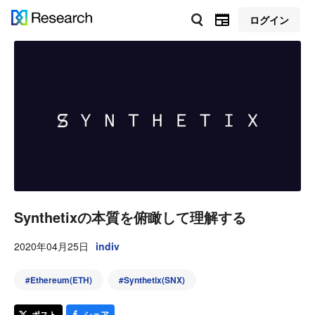
ログイン
Synthetixの本質を俯瞰して理解する
2020年04月25日
indiv
#
Ethereum(ETH)
#
Synthetix(SNX)
ポスト
シェア