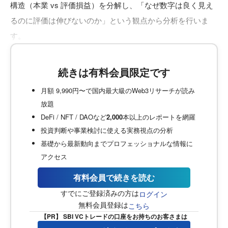
構造（本業 vs 評価損益）を分解し、「なぜ数字は良く見え
るのに評価は伸びないのか」という観点から分析を行いま
す。
続きは有料会員限定です
月額 9,990円〜で国内最大級のWeb3リサーチが読み
放題
DeFi / NFT / DAOなど
2,000
本以上のレポートを網羅
投資判断や事業検討に使える実務視点の分析
基礎から最新動向までプロフェッショナルな情報に
アクセス
有料会員で続きを読む
すでにご登録済みの方は
ログイン
無料会員登録は
こちら
【PR】 SBI VCトレードの口座をお持ちのお客さまは