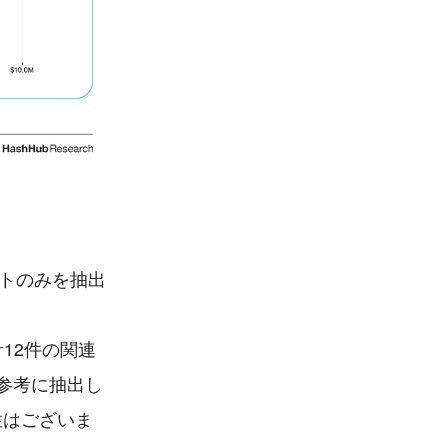
、
クトのみを抽出
計12件の関連
参考に抽出し
性はございま