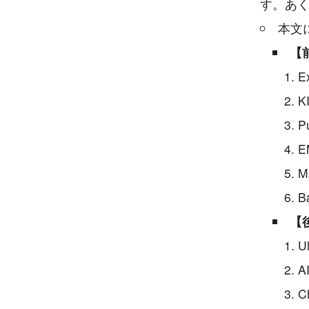
す。あ
本文
【
E
K
P
E
M
B
【
Ul
A
C