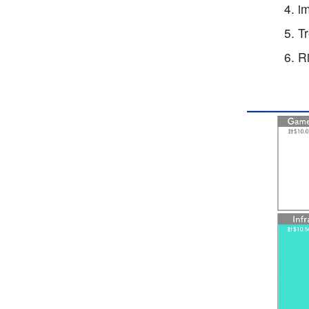
i
T
R