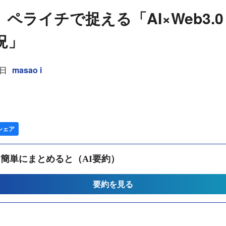
ペライチで捉える「AI×Web3.
況」
1日
masao i
シェア
簡単にまとめると（AI要約）
要約を見る