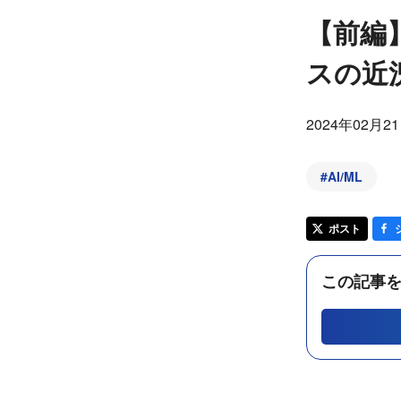
【前編】
スの近
2024年02月2
#
AI/ML
ポスト
この記事を