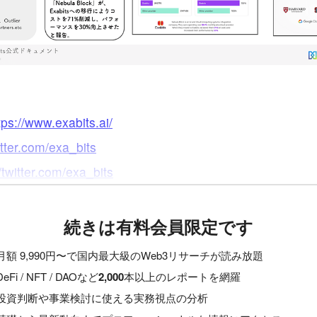
】
tps://www.exabits.ai/
itter.com/exa_bits
//twitter.com/exa_bits
続きは有料会員限定です
月額 9,990円〜で国内最大級のWeb3リサーチが読み放題
DeFi / NFT / DAOなど
2,000
本以上のレポートを網羅
投資判断や事業検討に使える実務視点の分析