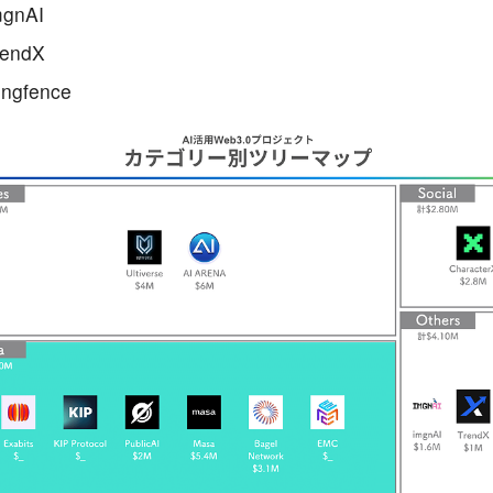
mgnAI
rendX
ingfence