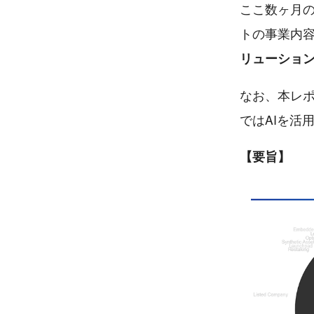
ここ数ヶ月の
トの事業内
リューショ
なお、本レ
ではAIを活
【要旨】