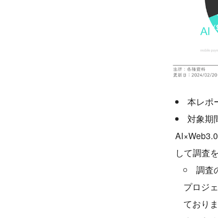
本レポー
対象期
AI×We
して調査
調査
プロジ
ており