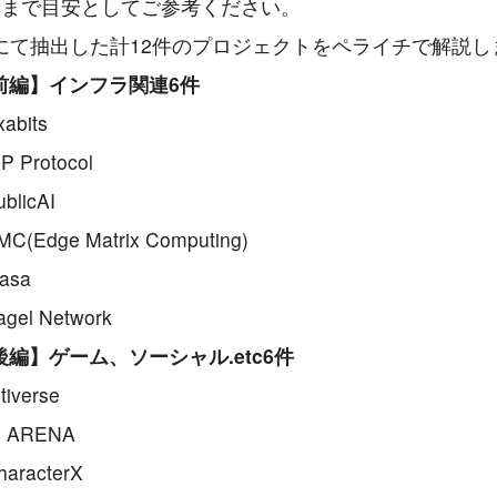
くまで目安としてご参考ください。
にて抽出した計12件のプロジェクトをペライチで解説し
前編】インフラ関連6件
xabits
IP Protocol
ublicAI
MC(Edge Matrix Computing)
asa
agel Network
後編】ゲーム、ソーシャル.etc6件
tiverse
I ARENA
haracterX