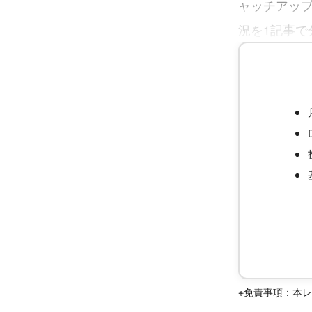
ャッチアッ
況を1記事で
※免責事項：本