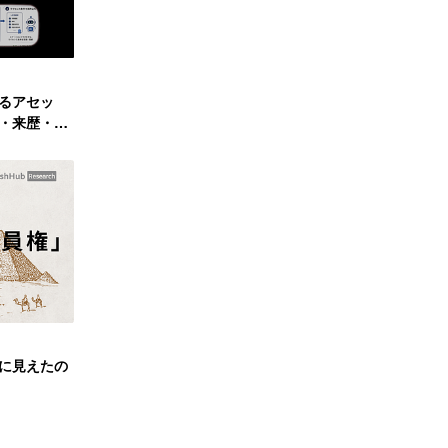
売るアセッ
リ・来歴・所
」に見えたの