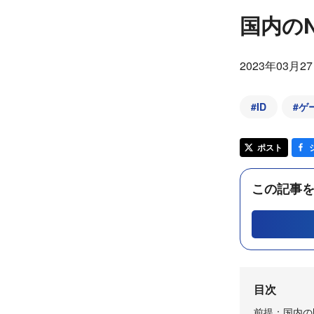
国内のNF
2023年03月2
#
ID
#
ゲー
ポスト
この記事を
目次
前提：国内のNFT