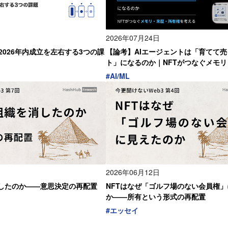
2026年07月24日
の2026年内成立を左右する3つの課
【論考】AIエージェントは「育てて
ト」になるのか｜NFTがつなぐメモ
有権を考える
#
AI/ML
2026年06月12日
消したのか——意思決定の再配置
NFTはなぜ「ゴルフ場のない会員権
か——所有という形式の再配置
#
エッセイ