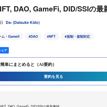
T, DAO, GameFi, DID/SSIの
7日
Da- (Daisuke Kido)
ム・Gamefi
#
DAO
#
NFT
#
規制・規制対応
シェア
簡単にまとめると（AI要約）
要約を見る
, DAO, GameFi, DID/SSIの最新事情