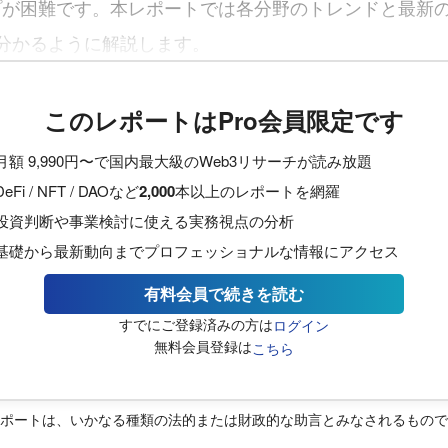
プが困難です。本レポートでは各分野のトレンドと最新
分かるように解説します。
このレポートはPro会員限定です
月額 9,990円〜で国内最大級のWeb3リサーチが読み放題
DeFi / NFT / DAOなど
2,000
本以上のレポートを網羅
投資判断や事業検討に使える実務視点の分析
基礎から最新動向までプロフェッショナルな情報にアクセス
有料会員で続きを読む
すでにご登録済みの方は
ログイン
無料会員登録は
こちら
レポートは、いかなる種類の法的または財政的な助言とみなされるもの