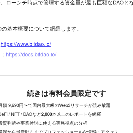
、ローンチ時点で管理する資金量が最も巨額なDAOと
DAOの基本概要について網羅します。
：
https://www.bitdao.io/
ト：
https://docs.bitdao.io/
続きは有料会員限定です
月額 9,990円〜で国内最大級のWeb3リサーチが読み放題
DeFi / NFT / DAOなど
2,000
本以上のレポートを網羅
投資判断や事業検討に使える実務視点の分析
基礎から最新動向までプロフェッショナルな情報にアクセス