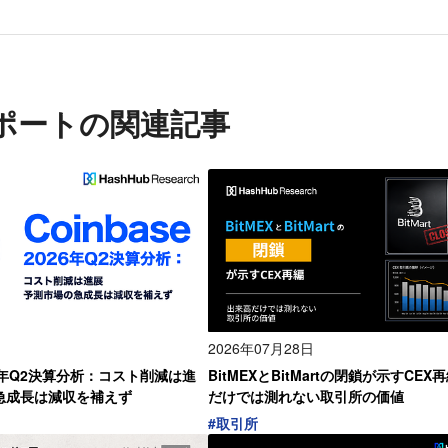
ポートの関連記事
2026年07月28日
2026年Q2決算分析：コスト削減は進
BitMEXとBitMartの閉鎖が示すCE
急成長は減収を補えず
だけでは測れない取引所の価値
#
取引所