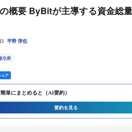
AOの概要 ByBitが主導する資金総
5日
平野 淳也
取引所
シェア
簡単にまとめると（AI要約）
要約を見る